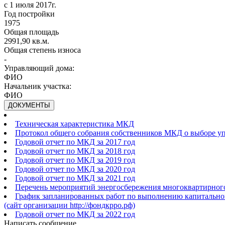
с 1 июля 2017г.
Год постройки
1975
Общая площадь
2991,90 кв.м.
Общая степень износа
-
Управляющий дома:
ФИО
Начальник участка:
ФИО
ДОКУМЕНТЫ
Техническая характеристика МКД
Протокол общего собрания собственников МКД о выборе у
Годовой отчет по МКД за 2017 год
Годовой отчет по МКД за 2018 год
Годовой отчет по МКД за 2019 год
Годовой отчет по МКД за 2020 год
Годовой отчет по МКД за 2021 год
Перечень мероприятий энергосбережения многоквартирного
График запланированных работ по выполнению капитальног
(сайт организации http://фондкрро.рф)
Годовой отчет по МКД за 2022 год
Написать сообщение