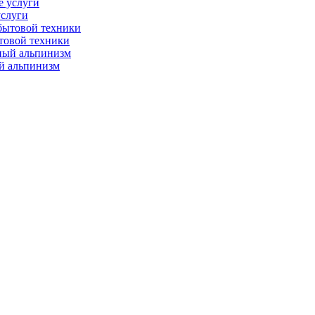
слуги
товой техники
 альпинизм