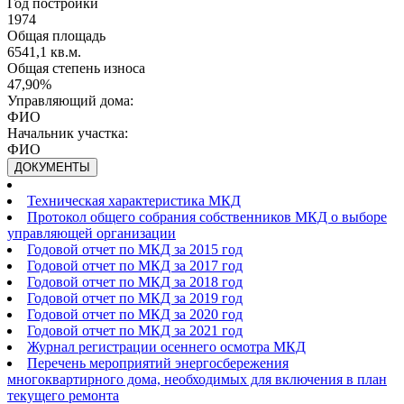
Год постройки
1974
Общая площадь
6541,1 кв.м.
Общая степень износа
47,90%
Управляющий дома:
ФИО
Начальник участка:
ФИО
ДОКУМЕНТЫ
Техническая характеристика МКД
Протокол общего собрания собственников МКД о выборе
управляющей организации
Годовой отчет по МКД за 2015 год
Годовой отчет по МКД за 2017 год
Годовой отчет по МКД за 2018 год
Годовой отчет по МКД за 2019 год
Годовой отчет по МКД за 2020 год
Годовой отчет по МКД за 2021 год
Журнал регистрации осеннего осмотра МКД
Перечень мероприятий энергосбережения
многоквартирного дома, необходимых для включения в план
текущего ремонта