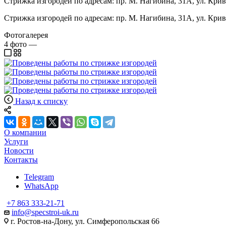
Стрижка изгородей по адресам: пр. М. Нагибина, 31А, ул. Крив
Стрижка изгородей по адресам: пр. М. Нагибина, 31А, ул. Крив
Фотогалерея
4
фото
—
Назад к списку
О компании
Услуги
Новости
Контакты
Telegram
WhatsApp
+7 863 333-21-71
info@specstroi-uk.ru
г. Ростов-на-Дону, ул. Симферопольская 66