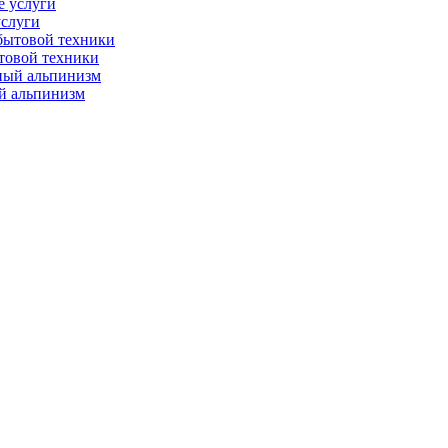
слуги
товой техники
 альпинизм