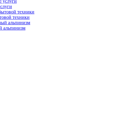
слуги
товой техники
 альпинизм